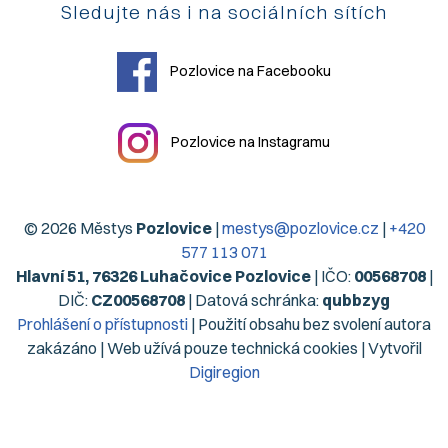
Sledujte nás i na sociálních sítích
Pozlovice na Facebooku
Pozlovice na Instagramu
© 2026 Městys
Pozlovice
|
mestys@pozlovice.cz
|
+420
577 113 071
Hlavní 51, 76326 Luhačovice Pozlovice
| IČO:
00568708
|
DIČ:
CZ00568708
| Datová schránka:
qubbzyg
Prohlášení o přístupnosti
| Použití obsahu bez svolení autora
zakázáno | Web užívá pouze technická cookies | Vytvořil
Digiregion