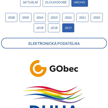
AKTUÁLNÍ
DLOUHODOBÉ
ARCHIV
2026
2025
2024
2023
2022
2021
2020
2019
2018
2017
ELEKTRONICKÁ PODATELNA