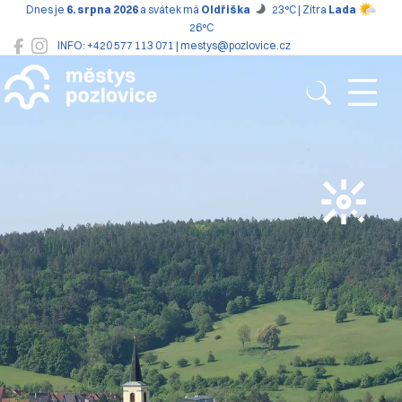
Dnes je
6. srpna 2026
a svátek má
Oldřiška
23°C | Zítra
Lada
26°C
INFO: +420 577 113 071 | mestys@pozlovice.cz
Pozlovice