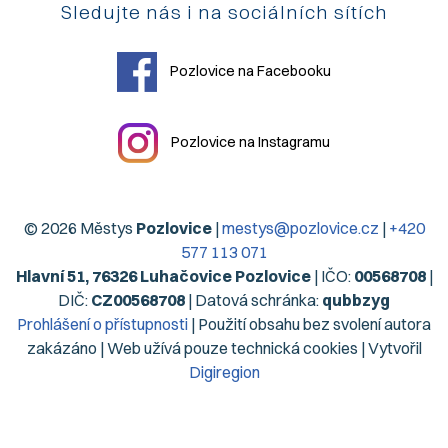
Sledujte nás i na sociálních sítích
Pozlovice na Facebooku
Pozlovice na Instagramu
© 2026 Městys
Pozlovice
|
mestys@pozlovice.cz
|
+420
577 113 071
Hlavní 51, 76326 Luhačovice Pozlovice
| IČO:
00568708
|
DIČ:
CZ00568708
| Datová schránka:
qubbzyg
Prohlášení o přístupnosti
| Použití obsahu bez svolení autora
zakázáno | Web užívá pouze technická cookies | Vytvořil
Digiregion