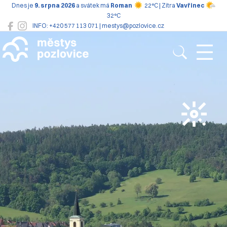
Dnes je
9. srpna 2026
a svátek má
Roman
22°C | Zítra
Vavřinec
32°C
INFO: +420 577 113 071 | mestys@pozlovice.cz
Pozlovice