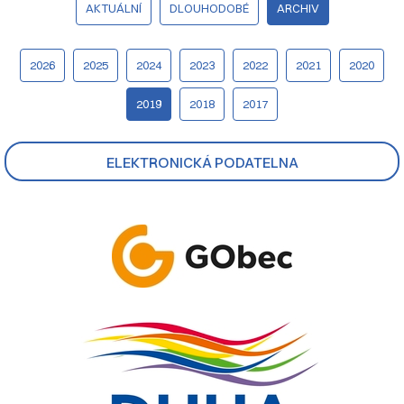
AKTUÁLNÍ
DLOUHODOBÉ
ARCHIV
2026
2025
2024
2023
2022
2021
2020
2019
2018
2017
ELEKTRONICKÁ PODATELNA