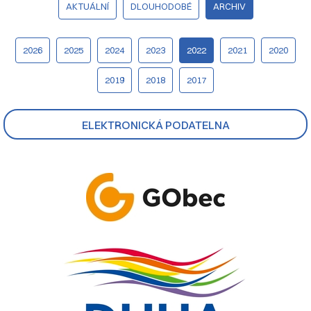
AKTUÁLNÍ
DLOUHODOBÉ
ARCHIV
2026
2025
2024
2023
2022
2021
2020
2019
2018
2017
ELEKTRONICKÁ PODATELNA