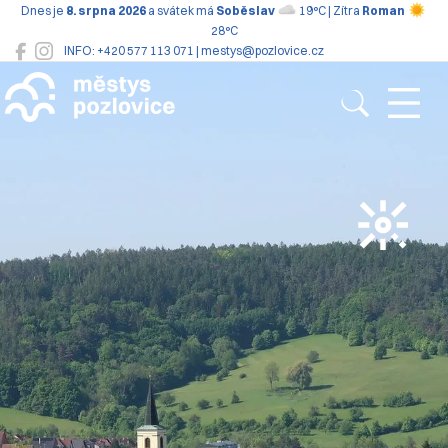
Dnes je
8. srpna 2026
a svátek má
Soběslav
19°C | Zítra
Roman
28°C
INFO: +420 577 113 071 | mestys@pozlovice.cz
Pozlovice