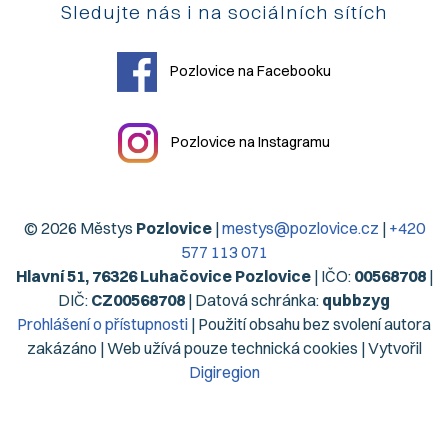
Sledujte nás i na sociálních sítích
Pozlovice na Facebooku
Pozlovice na Instagramu
© 2026 Městys
Pozlovice
|
mestys@pozlovice.cz
|
+420
577 113 071
Hlavní 51, 76326 Luhačovice Pozlovice
| IČO:
00568708
|
DIČ:
CZ00568708
| Datová schránka:
qubbzyg
Prohlášení o přístupnosti
| Použití obsahu bez svolení autora
zakázáno | Web užívá pouze technická cookies | Vytvořil
Digiregion