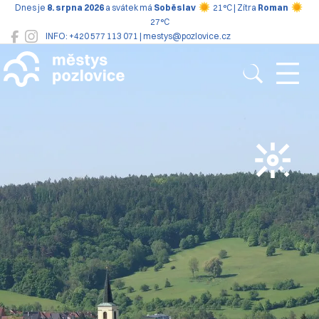
Dnes je
8. srpna 2026
a svátek má
Soběslav
21°C | Zítra
Roman
27°C
INFO: +420 577 113 071 | mestys@pozlovice.cz
Pozlovice