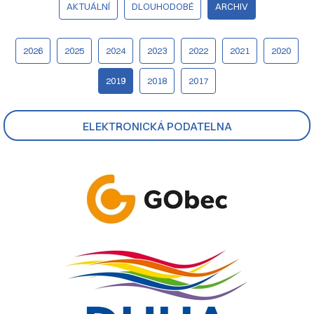
AKTUÁLNÍ
DLOUHODOBÉ
ARCHIV
2026
2025
2024
2023
2022
2021
2020
2019
2018
2017
ELEKTRONICKÁ PODATELNA