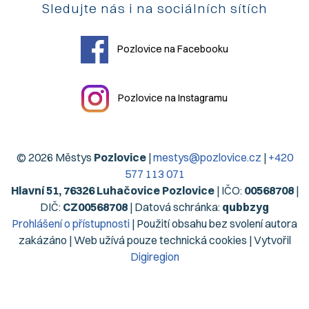
Sledujte nás i na sociálních sítích
Pozlovice na Facebooku
Pozlovice na Instagramu
© 2026 Městys
Pozlovice
|
mestys@pozlovice.cz
|
+420
577 113 071
Hlavní 51, 76326 Luhačovice Pozlovice
| IČO:
00568708
|
DIČ:
CZ00568708
| Datová schránka:
qubbzyg
Prohlášení o přístupnosti
| Použití obsahu bez svolení autora
zakázáno | Web užívá pouze technická cookies | Vytvořil
Digiregion