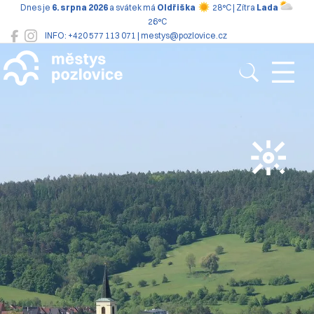
Dnes je
6. srpna 2026
a svátek má
Oldřiška
28°C | Zítra
Lada
26°C
INFO: +420 577 113 071 | mestys@pozlovice.cz
Pozlovice