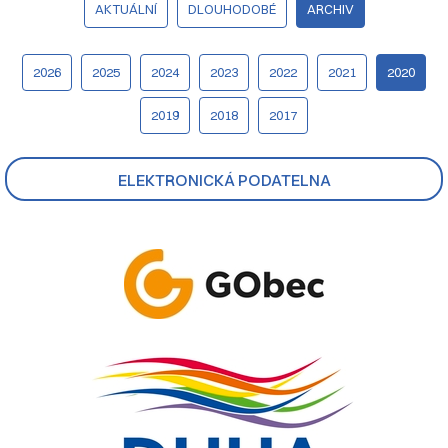
AKTUÁLNÍ
DLOUHODOBÉ
ARCHIV
2026
2025
2024
2023
2022
2021
2020
2019
2018
2017
ELEKTRONICKÁ PODATELNA