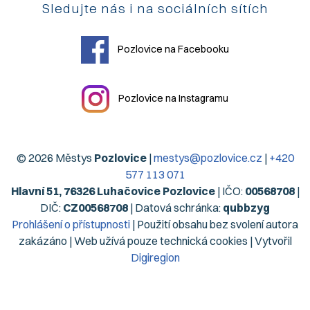
Sledujte nás i na sociálních sítích
Pozlovice na Facebooku
Pozlovice na Instagramu
© 2026 Městys
Pozlovice
|
mestys@pozlovice.cz
|
+420
577 113 071
Hlavní 51, 76326 Luhačovice Pozlovice
| IČO:
00568708
|
DIČ:
CZ00568708
| Datová schránka:
qubbzyg
Prohlášení o přístupnosti
| Použití obsahu bez svolení autora
zakázáno | Web užívá pouze technická cookies | Vytvořil
Digiregion