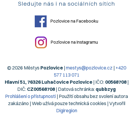
Sledujte nás i na sociálních sítích
Pozlovice na Facebooku
Pozlovice na Instagramu
© 2026 Městys
Pozlovice
|
mestys@pozlovice.cz
|
+420
577 113 071
Hlavní 51, 76326 Luhačovice Pozlovice
| IČO:
00568708
|
DIČ:
CZ00568708
| Datová schránka:
qubbzyg
Prohlášení o přístupnosti
| Použití obsahu bez svolení autora
zakázáno | Web užívá pouze technická cookies | Vytvořil
Digiregion