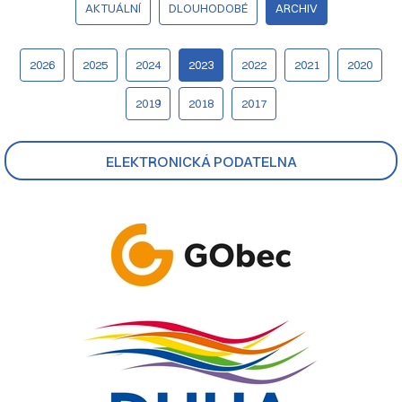
AKTUÁLNÍ
DLOUHODOBÉ
ARCHIV
2026
2025
2024
2023
2022
2021
2020
2019
2018
2017
ELEKTRONICKÁ PODATELNA