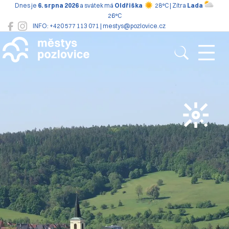
Dnes je
6. srpna 2026
a svátek má
Oldřiška
28°C | Zítra
Lada
26°C
INFO: +420 577 113 071 | mestys@pozlovice.cz
Pozlovice