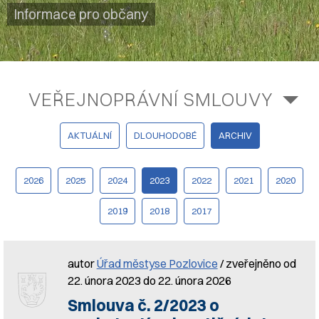
Informace pro občany
VEŘEJNOPRÁVNÍ SMLOUVY
AKTUÁLNÍ
DLOUHODOBÉ
ARCHIV
2026
2025
2024
2023
2022
2021
2020
2019
2018
2017
autor
Úřad městyse Pozlovice
/ zveřejněno od
22. února 2023 do 22. února 2026
Smlouva č. 2/2023 o