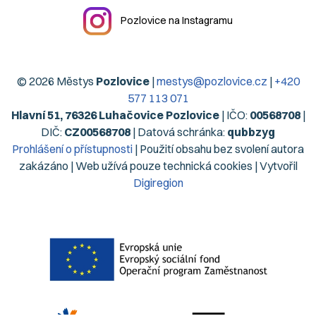
Pozlovice na Instagramu
© 2026 Městys
Pozlovice
|
mestys@pozlovice.cz
|
+420
577 113 071
Hlavní 51, 76326 Luhačovice Pozlovice
| IČO:
00568708
|
DIČ:
CZ00568708
| Datová schránka:
qubbzyg
Prohlášení o přístupnosti
| Použití obsahu bez svolení autora
zakázáno | Web užívá pouze technická cookies | Vytvořil
Digiregion