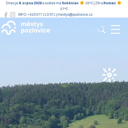
Dnes je
8. srpna 2026
a svátek má
Soběslav
25°C | Zítra
Roman
27°C
INFO: +420 577 113 071 | mestys@pozlovice.cz
Pozlovice