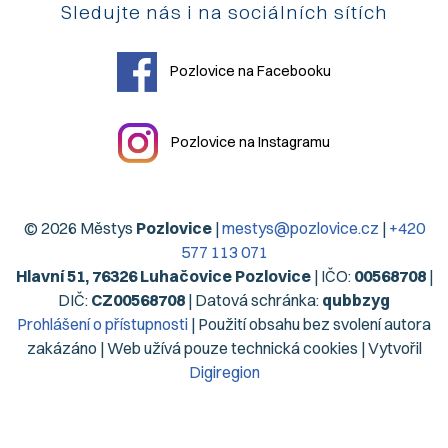
Sledujte nás i na sociálních sítích
Pozlovice na Facebooku
Pozlovice na Instagramu
© 2026 Městys
Pozlovice
|
mestys@pozlovice.cz
|
+420
577 113 071
Hlavní 51, 76326 Luhačovice Pozlovice
| IČO:
00568708
|
DIČ:
CZ00568708
| Datová schránka:
qubbzyg
Prohlášení o přístupnosti
| Použití obsahu bez svolení autora
zakázáno | Web užívá pouze technická cookies | Vytvořil
Digiregion