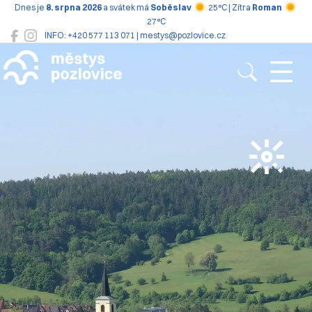
Dnes je
8. srpna 2026
a svátek má
Soběslav
25°C | Zítra
Roman
27°C
INFO: +420 577 113 071 | mestys@pozlovice.cz
Pozlovice