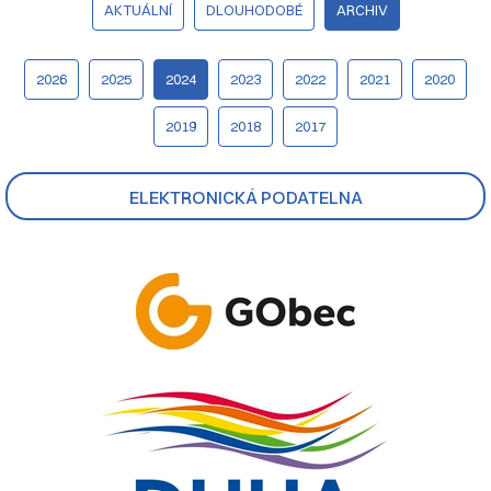
AKTUÁLNÍ
DLOUHODOBÉ
ARCHIV
2026
2025
2024
2023
2022
2021
2020
2019
2018
2017
ELEKTRONICKÁ PODATELNA