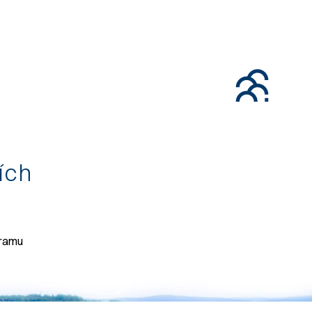
tích
gramu
071