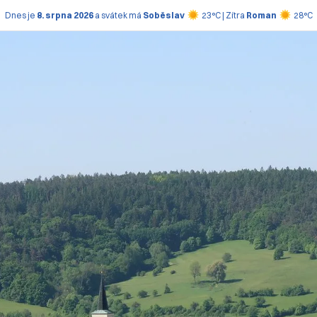
Dnes je
8. srpna 2026
a svátek má
Soběslav
23°C | Zítra
Roman
28°C