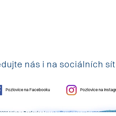
dujte nás i na sociálních sí
Pozlovice na Facebooku
Pozlovice na Insta
2026 Městys
Pozlovice
|
mestys@pozlovice.cz
|
+420 577 113 