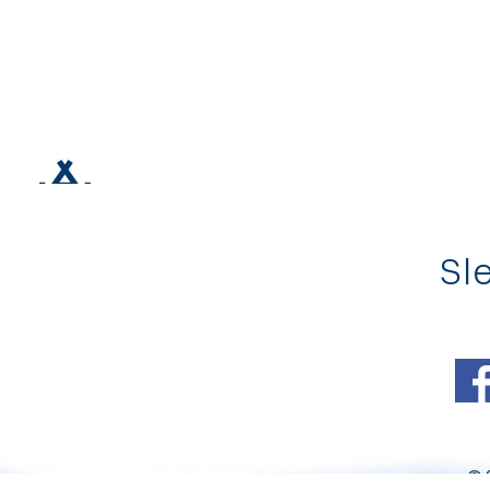
Sle
© 