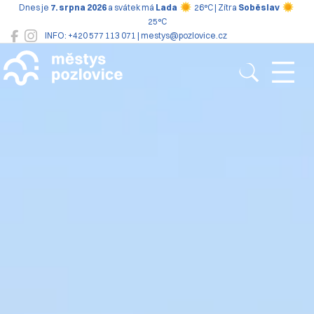
Dnes je
7. srpna 2026
a svátek má
Lada
26°C | Zítra
Soběslav
25°C
INFO: +420 577 113 071 | mestys@pozlovice.cz
Pozlovice