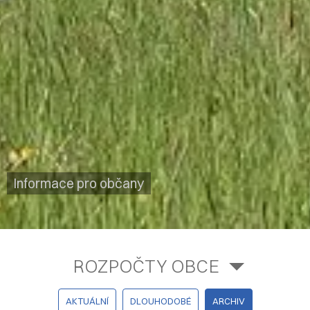
Informace pro občany
ROZPOČTY OBCE
AKTUÁLNÍ
DLOUHODOBÉ
ARCHIV