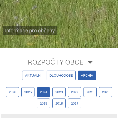
Informace pro občany
ROZPOČTY OBCE
AKTUÁLNÍ
DLOUHODOBÉ
ARCHIV
2026
2025
2024
2023
2022
2021
2020
2019
2018
2017