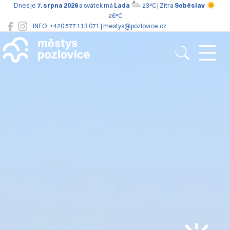
Dnes je
7. srpna 2026
a svátek má
Lada
23°C | Zítra
Soběslav
26°C
INFO: +420 577 113 071 | mestys@pozlovice.cz
Pozlovice