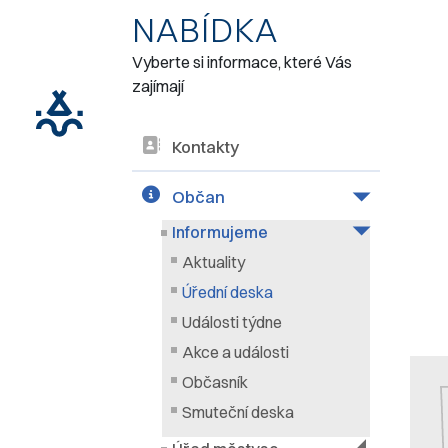
NABÍDKA
Vyberte si informace, které Vás
zajímají
Kontakty
Občan
Informujeme
Aktuality
Úřední deska
Události týdne
Akce a události
Občasník
Smuteční deska