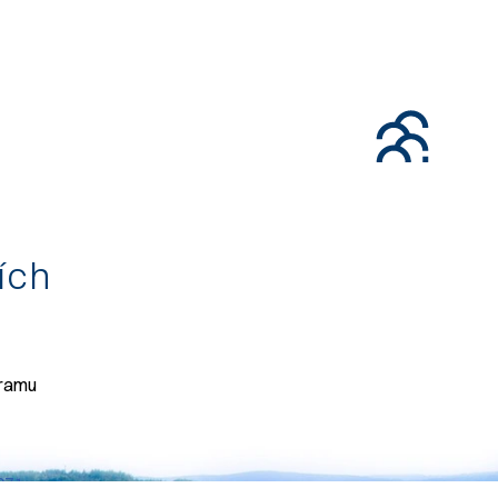
tích
gramu
071