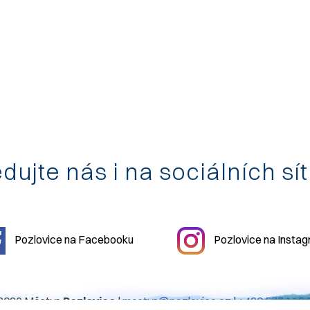
dujte nás i na sociálních sí
Pozlovice na Facebooku
Pozlovice na Insta
2026 Městys
Pozlovice
|
mestys@pozlovice.cz
|
+420 577 113 