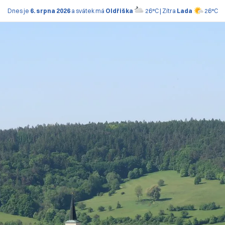
Dnes je
6. srpna 2026
a svátek má
Oldřiška
26°C | Zítra
Lada
26°C