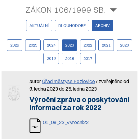
ZÁKON 106/1999 SB.
AKTUÁLNÍ
DLOUHODOBÉ
ARCHIV
2026
2025
2024
2023
2022
2021
2020
2019
2018
2017
autor
Úřad městyse Pozlovice
/ zveřejněno od
9. ledna 2023 do 25. ledna 2023
Výroční zpráva o poskytování
informací za rok 2022
01_09_23_Vyrocni22