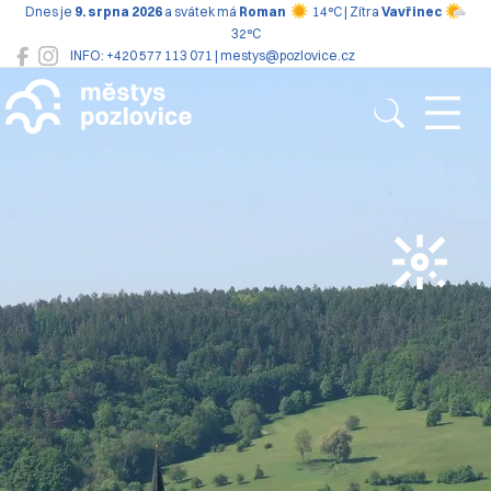
Dnes je
9. srpna 2026
a svátek má
Roman
14°C | Zítra
Vavřinec
32°C
INFO: +420 577 113 071 | mestys@pozlovice.cz
Pozlovice