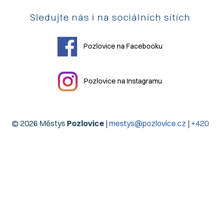
Sledujte nás i na sociálních sítích
Pozlovice na Facebooku
Pozlovice na Instagramu
© 2026 Městys
Pozlovice
|
mestys@pozlovice.cz
|
+420
577 113 071
Hlavní 51, 76326 Luhačovice Pozlovice
| IČO:
00568708
|
DIČ:
CZ00568708
| Datová schránka:
qubbzyg
Prohlášení o přístupnosti
| Použití obsahu bez svolení autora
zakázáno | Web užívá pouze technická cookies | Vytvořil
Digiregion