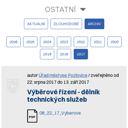
OSTATNÍ
AKTUÁLNÍ
DLOUHODOBÉ
ARCHIV
2026
2025
2024
2023
2022
2021
2020
2019
2018
2017
autor
Úřad městyse Pozlovice
/ zveřejněno od
22. srpna 2017 do 13. září 2017
Výběrové řízení - dělník
technických služeb
08_22_17_Vyberove