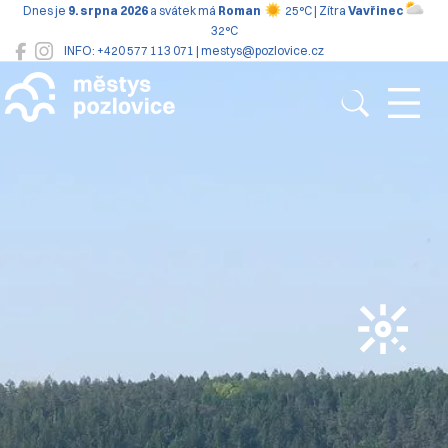
Dnes je
9. srpna 2026
a svátek má
Roman
25°C | Zítra
Vavřinec
32°C
INFO: +420 577 113 071 | mestys@pozlovice.cz
Pozlovice