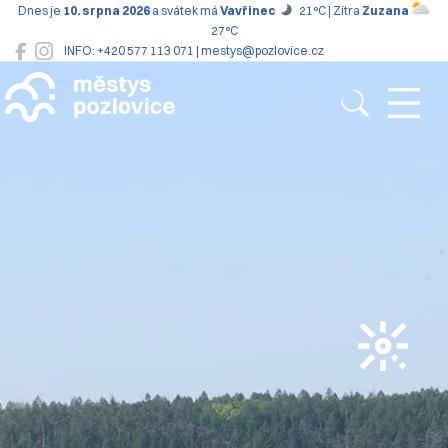
Dnes je
10. srpna 2026
a svátek má
Vavřinec
21°C | Zítra
Zuzana
27°C
INFO: +420 577 113 071 | mestys@pozlovice.cz
Pozlovice