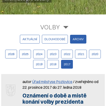
VOLBY
AKTUÁLNÍ
DLOUHODOBÉ
ARCHIV
2026
2025
2024
2023
2022
2021
2020
2019
2018
2017
autor
Úřad městyse Pozlovice
/ zveřejněno od
22. prosince 2017 do 27. ledna 2018
Oznámení o době a místě
konání volby prezidenta