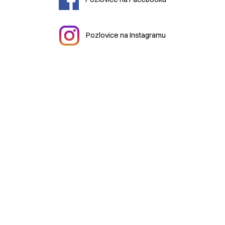
Pozlovice na Instagramu
© 2026 Městys
Pozlovice
|
mestys@pozlovice.cz
|
+420
577 113 071
Hlavní 51, 76326 Luhačovice Pozlovice
| IČO:
00568708
|
DIČ:
CZ00568708
| Datová schránka:
qubbzyg
Prohlášení o přístupnosti
| Použití obsahu bez svolení autora
zakázáno | Web užívá pouze technická cookies | Vytvořil
Digiregion