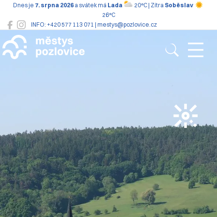
Dnes je
7. srpna 2026
a svátek má
Lada
20°C | Zítra
Soběslav
26°C
INFO: +420 577 113 071 | mestys@pozlovice.cz
Pozlovice