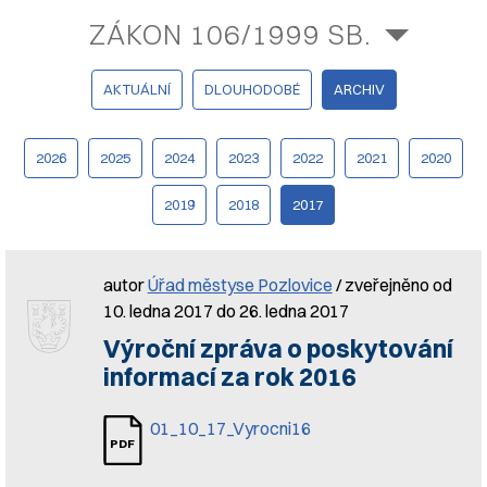
ZÁKON 106/1999 SB.
AKTUÁLNÍ
DLOUHODOBÉ
ARCHIV
2026
2025
2024
2023
2022
2021
2020
2019
2018
2017
autor
Úřad městyse Pozlovice
/ zveřejněno od
10. ledna 2017 do 26. ledna 2017
Výroční zpráva o poskytování
informací za rok 2016
01_10_17_Vyrocni16