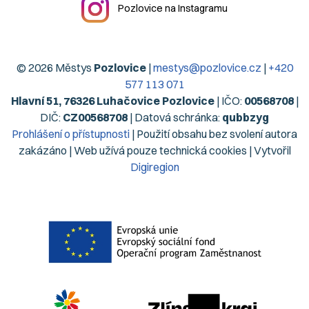
Pozlovice na Instagramu
© 2026 Městys
Pozlovice
|
mestys@pozlovice.cz
|
+420
577 113 071
Hlavní 51, 76326 Luhačovice Pozlovice
| IČO:
00568708
|
DIČ:
CZ00568708
| Datová schránka:
qubbzyg
Prohlášení o přístupnosti
| Použití obsahu bez svolení autora
zakázáno | Web užívá pouze technická cookies | Vytvořil
Digiregion