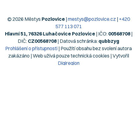
© 2026 Městys
Pozlovice
|
mestys@pozlovice.cz
|
+420
577 113 071
Hlavní 51, 76326 Luhačovice Pozlovice
| IČO:
00568708
|
DIČ:
CZ00568708
| Datová schránka:
qubbzyg
Prohlášení o přístupnosti
| Použití obsahu bez svolení autora
zakázáno | Web užívá pouze technická cookies | Vytvořil
Digiregion