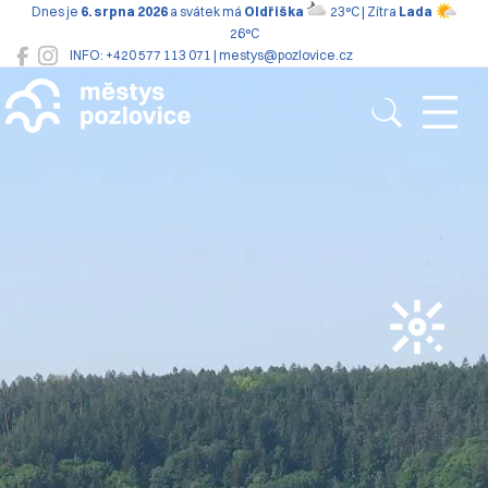
Dnes je
6. srpna 2026
a svátek má
Oldřiška
23°C | Zítra
Lada
26°C
INFO: +420 577 113 071 | mestys@pozlovice.cz
Pozlovice