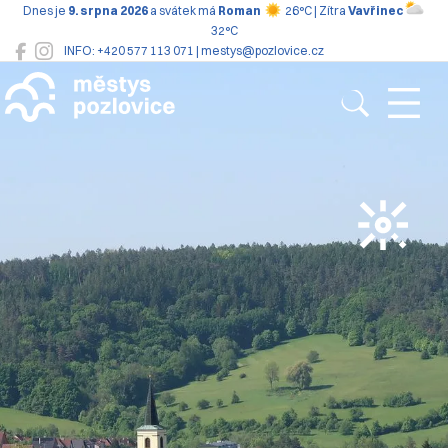
Dnes je
9. srpna 2026
a svátek má
Roman
26°C | Zítra
Vavřinec
32°C
INFO: +420 577 113 071 | mestys@pozlovice.cz
Pozlovice