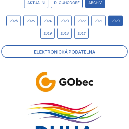
AKTUÁLNÍ
DLOUHODOBÉ
ARCHIV
2026
2025
2024
2023
2022
2021
2020
2019
2018
2017
ELEKTRONICKÁ PODATELNA