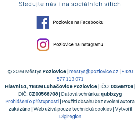
Sledujte nás i na sociálních sítích
Pozlovice na Facebooku
Pozlovice na Instagramu
© 2026 Městys
Pozlovice
|
mestys@pozlovice.cz
|
+420
577 113 071
Hlavní 51, 76326 Luhačovice Pozlovice
| IČO:
00568708
|
DIČ:
CZ00568708
| Datová schránka:
qubbzyg
Prohlášení o přístupnosti
| Použití obsahu bez svolení autora
zakázáno | Web užívá pouze technická cookies | Vytvořil
Digiregion