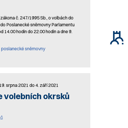
ákona č. 247/1995 Sb., o volbách do
y do Poslanecké sněmovny Parlamentu
21 od 14.00 hodin do 22.00 hodin a dne 9.
do poslanecké sněmovny
19. srpna 2021 do 4. září 2021
e volebních okrsků
ků