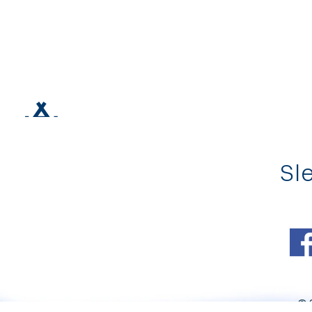
Sle
© 