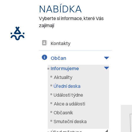
NABÍDKA
Vyberte si informace, které Vás
zajímají
Kontakty
Občan
Informujeme
Aktuality
Úřední deska
Události týdne
Akce a události
Občasník
Smuteční deska