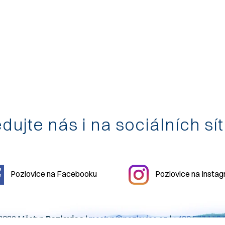
dujte nás i na sociálních sí
Pozlovice na Facebooku
Pozlovice na Insta
2026 Městys
Pozlovice
|
mestys@pozlovice.cz
|
+420 577 113 