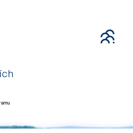
tích
gramu
071