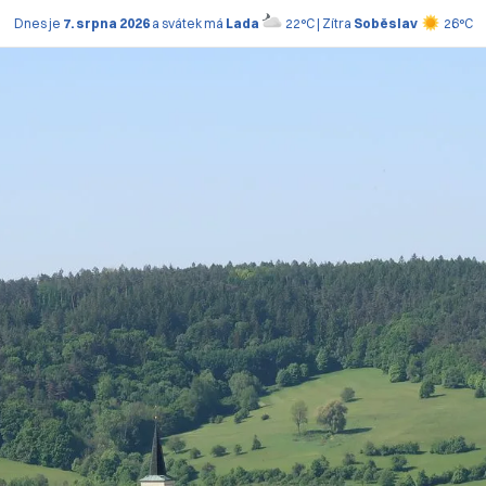
Dnes je
7. srpna 2026
a svátek má
Lada
22°C | Zítra
Soběslav
26°C