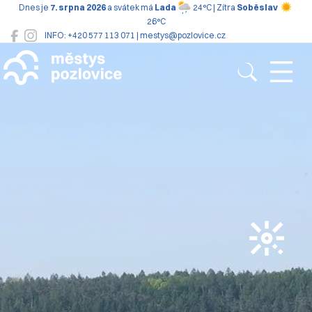
Dnes je
7. srpna 2026
a svátek má
Lada
24°C | Zítra
Soběslav
26°C
INFO: +420 577 113 071 | mestys@pozlovice.cz
Pozlovice