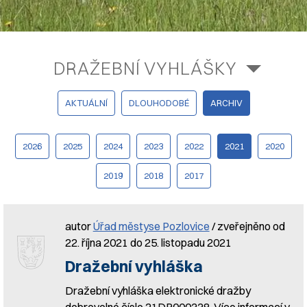
DRAŽEBNÍ VYHLÁŠKY
AKTUÁLNÍ
DLOUHODOBÉ
ARCHIV
2026
2025
2024
2023
2022
2021
2020
2019
2018
2017
autor
Úřad městyse Pozlovice
/ zveřejněno od
22. října 2021 do 25. listopadu 2021
Dražební vyhláška
Dražební vyhláška elektronické dražby