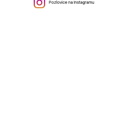
Pozlovice na Instagramu
© 2026 Městys
Pozlovice
|
mestys@pozlovice.cz
|
+420
577 113 071
Hlavní 51, 76326 Luhačovice Pozlovice
| IČO:
00568708
|
DIČ:
CZ00568708
| Datová schránka:
qubbzyg
Prohlášení o přístupnosti
| Použití obsahu bez svolení autora
zakázáno | Web užívá pouze technická cookies | Vytvořil
Digiregion