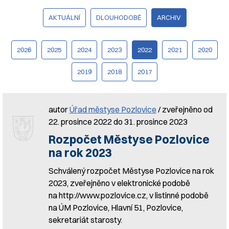
AKTUÁLNÍ
DLOUHODOBÉ
ARCHIV
2026
2025
2024
2023
2022
2021
2020
2019
2018
2017
autor
Úřad městyse Pozlovice
/ zveřejněno od
22. prosince 2022 do 31. prosince 2023
Rozpočet Městyse Pozlovice
na rok 2023
Schválený rozpočet Městyse Pozlovice na rok
2023, zveřejněno v elektronické podobě
na http://www.pozlovice.cz, v listinné podobě
na ÚM Pozlovice, Hlavní 51, Pozlovice,
sekretariát starosty.