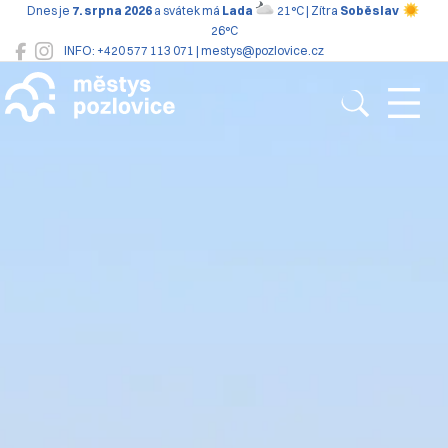
Dnes je
7. srpna 2026
a svátek má
Lada
21°C | Zítra
Soběslav
26°C
INFO: +420 577 113 071 | mestys@pozlovice.cz
Pozlovice