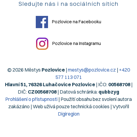
Sledujte nás i na sociálních sítích
Pozlovice na Facebooku
Pozlovice na Instagramu
© 2026 Městys
Pozlovice
|
mestys@pozlovice.cz
|
+420
577 113 071
Hlavní 51, 76326 Luhačovice Pozlovice
| IČO:
00568708
|
DIČ:
CZ00568708
| Datová schránka:
qubbzyg
Prohlášení o přístupnosti
| Použití obsahu bez svolení autora
zakázáno | Web užívá pouze technická cookies | Vytvořil
Digiregion