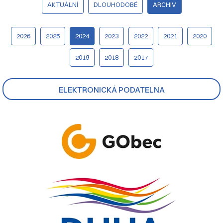
AKTUÁLNÍ
DLOUHODOBÉ
ARCHIV
2026
2025
2024
2023
2022
2021
2020
2019
2018
2017
ELEKTRONICKÁ PODATELNA