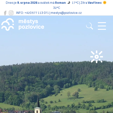
Dnes je
9. srpna 2026
a svátek má
Roman
17°C | Zítra
Vavřinec
32°C
INFO: +420 577 113 071 | mestys@pozlovice.cz
Pozlovice