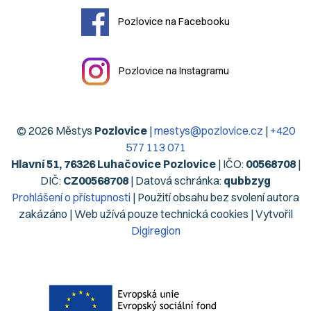
Pozlovice na Facebooku
Pozlovice na Instagramu
© 2026 Městys
Pozlovice
|
mestys@pozlovice.cz
|
+420
577 113 071
Hlavní 51, 76326 Luhačovice Pozlovice
| IČO:
00568708
|
DIČ:
CZ00568708
| Datová schránka:
qubbzyg
Prohlášení o přístupnosti
| Použití obsahu bez svolení autora
zakázáno | Web užívá pouze technická cookies | Vytvořil
Digiregion