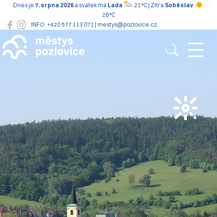
Dnes je
7. srpna 2026
a svátek má
Lada
21°C | Zítra
Soběslav
26°C
INFO: +420 577 113 071 | mestys@pozlovice.cz
Pozlovice