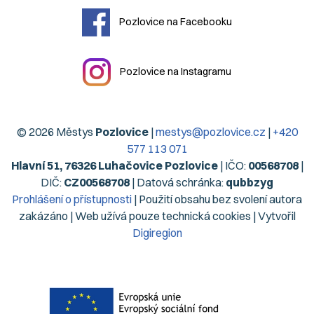
Pozlovice na Facebooku
Pozlovice na Instagramu
© 2026 Městys
Pozlovice
|
mestys@pozlovice.cz
|
+420
577 113 071
Hlavní 51, 76326 Luhačovice Pozlovice
| IČO:
00568708
|
DIČ:
CZ00568708
| Datová schránka:
qubbzyg
Prohlášení o přístupnosti
| Použití obsahu bez svolení autora
zakázáno | Web užívá pouze technická cookies | Vytvořil
Digiregion