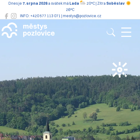
Dnes je
7. srpna 2026
a svátek má
Lada
20°C | Zítra
Soběslav
26°C
INFO: +420 577 113 071 | mestys@pozlovice.cz
Pozlovice