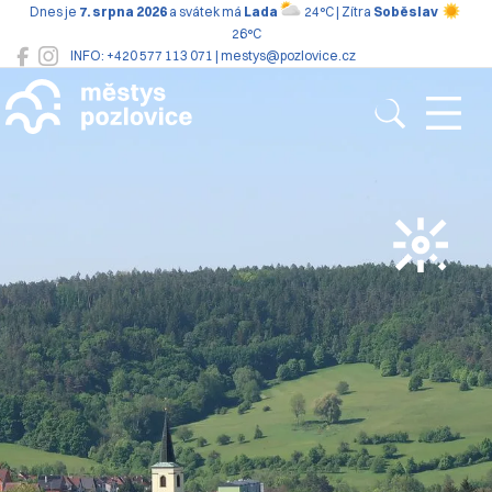
Dnes je
7. srpna 2026
a svátek má
Lada
24°C | Zítra
Soběslav
26°C
INFO: +420 577 113 071 | mestys@pozlovice.cz
Pozlovice