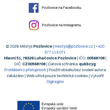
Pozlovice na Facebooku
Pozlovice na Instagramu
© 2026 Městys
Pozlovice
|
mestys@pozlovice.cz
|
+420
577 113 071
Hlavní 51, 76326 Luhačovice Pozlovice
| IČO:
00568708
|
DIČ:
CZ00568708
| Datová schránka:
qubbzyg
Prohlášení o přístupnosti
| Použití obsahu bez svolení autora
zakázáno | Web užívá pouze technická cookies | Vytvořil
Digiregion