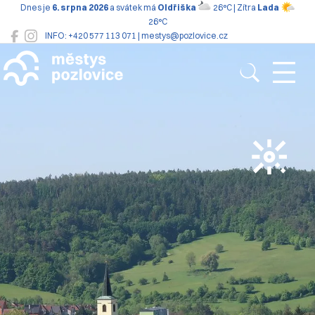
Dnes je
6. srpna 2026
a svátek má
Oldřiška
26°C | Zítra
Lada
26°C
INFO: +420 577 113 071 | mestys@pozlovice.cz
Pozlovice