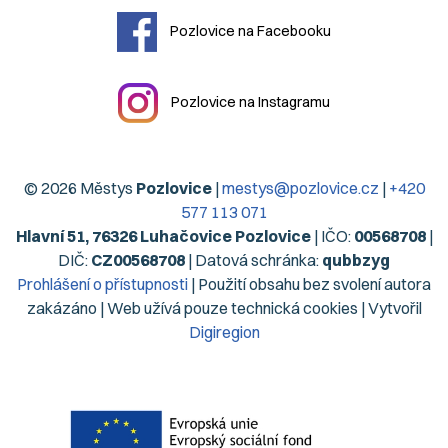
Pozlovice na Facebooku
Pozlovice na Instagramu
© 2026 Městys
Pozlovice
|
mestys@pozlovice.cz
|
+420
577 113 071
Hlavní 51, 76326 Luhačovice Pozlovice
| IČO:
00568708
|
DIČ:
CZ00568708
| Datová schránka:
qubbzyg
Prohlášení o přístupnosti
| Použití obsahu bez svolení autora
zakázáno | Web užívá pouze technická cookies | Vytvořil
Digiregion