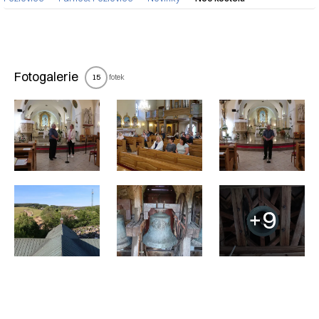
Nadpis článku
Fotogalerie
fotek
15
+9