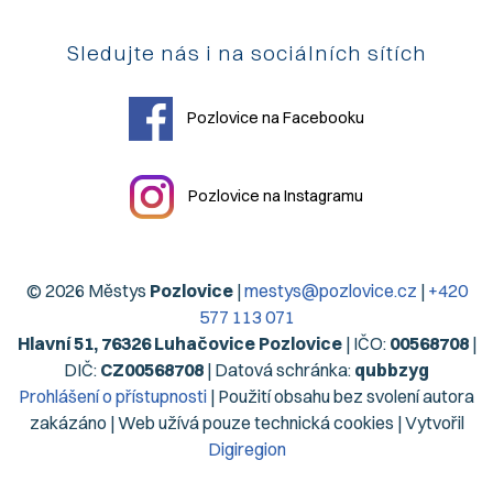
Sledujte nás i na sociálních sítích
Pozlovice na Facebooku
Pozlovice na Instagramu
© 2026 Městys
Pozlovice
|
mestys@pozlovice.cz
|
+420
577 113 071
Hlavní 51, 76326 Luhačovice Pozlovice
| IČO:
00568708
|
DIČ:
CZ00568708
| Datová schránka:
qubbzyg
Prohlášení o přístupnosti
| Použití obsahu bez svolení autora
zakázáno | Web užívá pouze technická cookies | Vytvořil
Digiregion