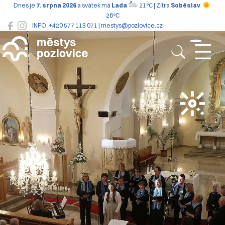
Dnes je
7. srpna 2026
a svátek má
Lada
21°C | Zítra
Soběslav
26°C
INFO: +420 577 113 071 | mestys@pozlovice.cz
Pozlovice