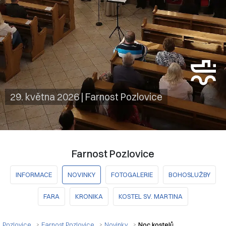
29. května 2026
|
Farnost Pozlovice
Farnost Pozlovice
INFORMACE
NOVINKY
FOTOGALERIE
BOHOSLUŽBY
FARA
KRONIKA
KOSTEL SV. MARTINA
Pozlovice
Farnost Pozlovice
Novinky
Noc kostelů