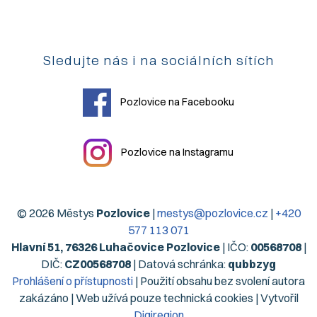
Sledujte nás i na sociálních sítích
Pozlovice na Facebooku
Pozlovice na Instagramu
© 2026 Městys
Pozlovice
|
mestys@pozlovice.cz
|
+420
577 113 071
Hlavní 51, 76326 Luhačovice Pozlovice
| IČO:
00568708
|
DIČ:
CZ00568708
| Datová schránka:
qubbzyg
Prohlášení o přístupnosti
| Použití obsahu bez svolení autora
zakázáno | Web užívá pouze technická cookies | Vytvořil
Digiregion