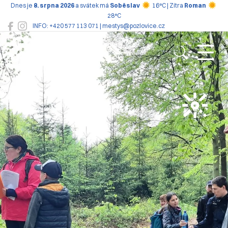
Dnes je
8. srpna 2026
a svátek má
Soběslav
16°C | Zítra
Roman
28°C
INFO: +420 577 113 071 | mestys@pozlovice.cz
Pozlovice