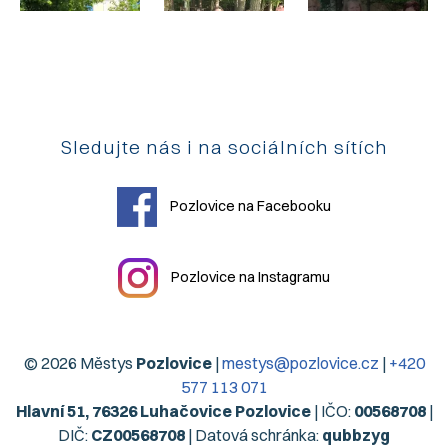
Sledujte nás i na sociálních sítích
Pozlovice na Facebooku
Pozlovice na Instagramu
© 2026 Městys
Pozlovice
|
mestys@pozlovice.cz
|
+420
577 113 071
Hlavní 51, 76326 Luhačovice Pozlovice
| IČO:
00568708
|
DIČ:
CZ00568708
| Datová schránka:
qubbzyg