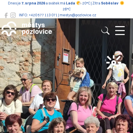
Dnes je
7. srpna 2026
a svátek má
Lada
20°C | Zítra
Soběslav
26°C
INFO: +420 577 113 071 | mestys@pozlovice.cz
Pozlovice