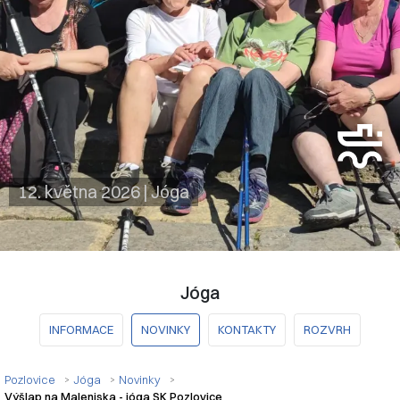
12. května 2026
|
Jóga
Jóga
INFORMACE
NOVINKY
KONTAKTY
ROZVRH
Pozlovice
Jóga
Novinky
Výšlap na Maleniska - jóga SK Pozlovice