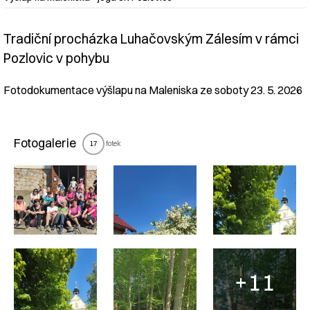
Tradiční procházka Luhačovským Zálesím v rámci
Nadpis článku
Pozlovic v pohybu
Fotodokumentace výšlapu na Maleniska ze soboty 23. 5. 2026
Fotogalerie
fotek
17
+11