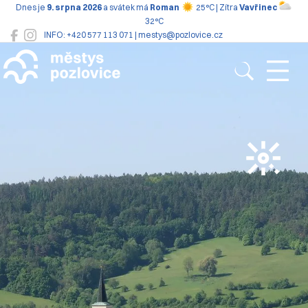
Dnes je
9. srpna 2026
a svátek má
Roman
25°C | Zítra
Vavřinec
32°C
INFO: +420 577 113 071 | mestys@pozlovice.cz
Pozlovice