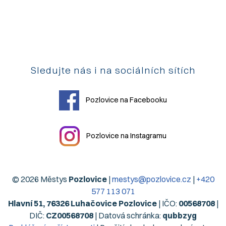
Sledujte nás i na sociálních sítích
Pozlovice na Facebooku
Pozlovice na Instagramu
© 2026 Městys
Pozlovice
|
mestys@pozlovice.cz
|
+420
577 113 071
Hlavní 51, 76326 Luhačovice Pozlovice
| IČO:
00568708
|
DIČ:
CZ00568708
| Datová schránka:
qubbzyg