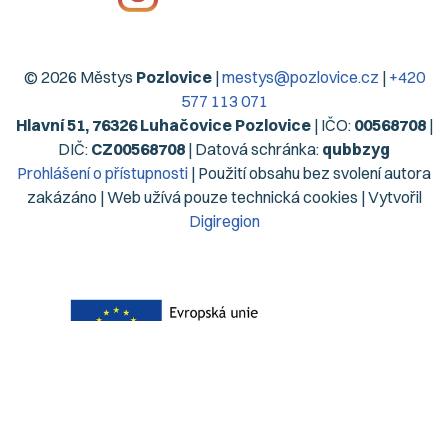
© 2026 Městys
Pozlovice
|
mestys@pozlovice.cz
|
+420
577 113 071
Hlavní 51, 76326 Luhačovice Pozlovice
| IČO:
00568708
|
DIČ:
CZ00568708
| Datová schránka:
qubbzyg
Prohlášení o přístupnosti
| Použití obsahu bez svolení autora
zakázáno | Web užívá pouze technická cookies | Vytvořil
Digiregion