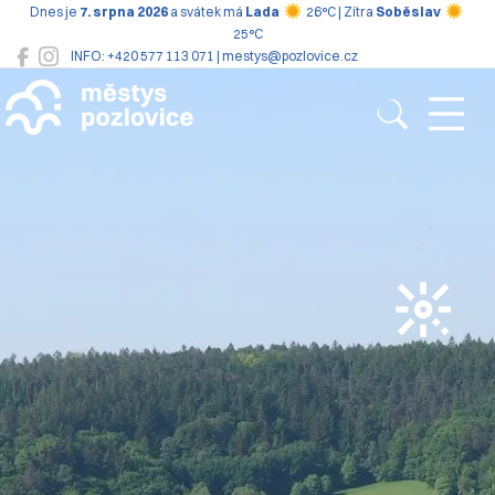
Dnes je
7. srpna 2026
a svátek má
Lada
26°C | Zítra
Soběslav
25°C
INFO: +420 577 113 071 | mestys@pozlovice.cz
Pozlovice