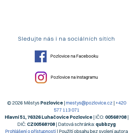
Sledujte nás i na sociálních sítích
Pozlovice na Facebooku
Pozlovice na Instagramu
© 2026 Městys
Pozlovice
|
mestys@pozlovice.cz
|
+420
577 113 071
Hlavní 51, 76326 Luhačovice Pozlovice
| IČO:
00568708
|
DIČ:
CZ00568708
| Datová schránka:
qubbzyg
Prohlášení o přístupnosti
| Použití obsahu bez svolení autora