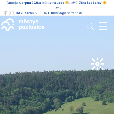
Dnes je
7. srpna 2026
a svátek má
Lada
26°C | Zítra
Soběslav
25°C
INFO: +420 577 113 071 | mestys@pozlovice.cz
Pozlovice