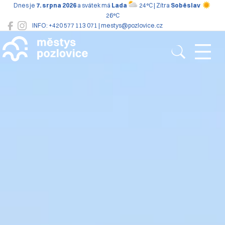
Dnes je
7. srpna 2026
a svátek má
Lada
24°C | Zítra
Soběslav
26°C
INFO: +420 577 113 071 | mestys@pozlovice.cz
Pozlovice