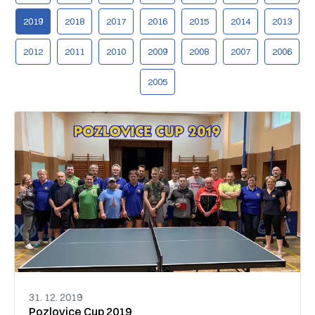
2019
2018
2017
2016
2015
2014
2013
2012
2011
2010
2009
2008
2007
2006
2005
31. 12. 2019
Pozlovice Cup 2019