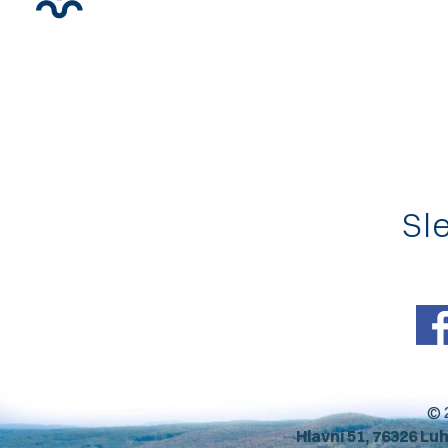
Sle
© 
Hlavní 51, 76326 Lu