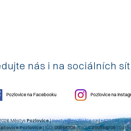
dujte nás i na sociálních sí
Pozlovice na Facebooku
Pozlovice na Insta
2026 Městys
Pozlovice
|
mestys@pozlovice.cz
|
+420 577 113 
hačovice Pozlovice
| IČO:
00568708
| DIČ:
CZ00568708
| Dato