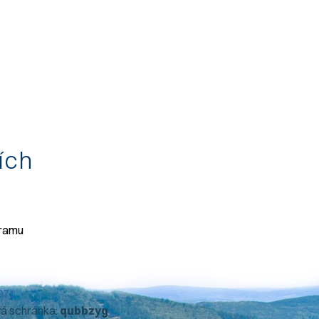
tích
gramu
071
vá schránka:
qubbzyg