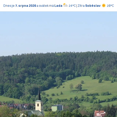
Dnes je
7. srpna 2026
a svátek má
Lada
24°C | Zítra
Soběslav
26°C