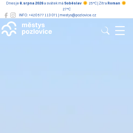
Dnes je
8. srpna 2026
a svátek má
Soběslav
25°C | Zítra
Roman
27°C
INFO: +420 577 113 071 | mestys@pozlovice.cz
Pozlovice