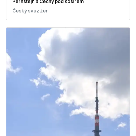
Pernštejn a Čechy pod Kosířem
Český svaz žen