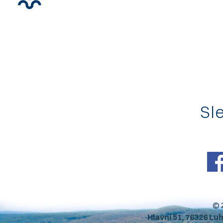
Sle
© 
Hlavní 51, 76326 Lu