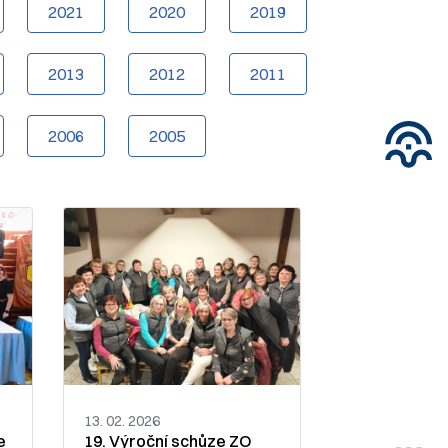
2021
2020
2019
2013
2012
2011
2006
2005
13. 02. 2026
19. Výroční schůze ZO
e