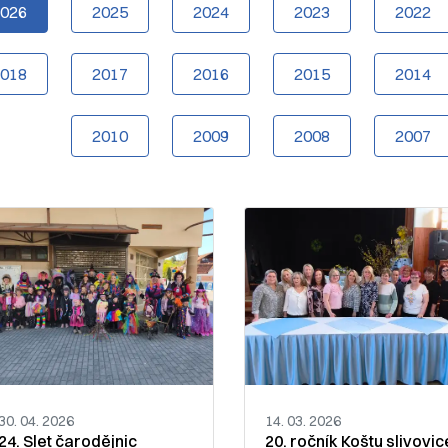
2026
2025
2024
2023
2022
2018
2017
2016
2015
2014
2010
2009
2008
2007
30. 04. 2026
14. 03. 2026
24. Slet čarodějnic
20. ročník Koštu slivovic