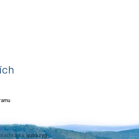
tích
gramu
071
vá schránka:
qubbzyg