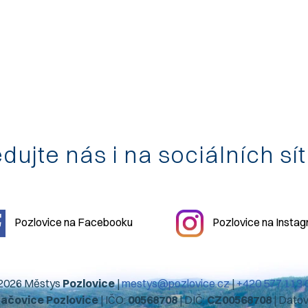
dujte nás i na sociálních sí
Pozlovice na Facebooku
Pozlovice na Insta
2026 Městys
Pozlovice
|
mestys@pozlovice.cz
|
+420 577 113 
hačovice Pozlovice
| IČO:
00568708
| DIČ:
CZ00568708
| Dato