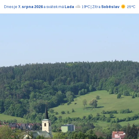
Dnes je
7. srpna 2026
a svátek má
Lada
19°C | Zítra
Soběslav
25°C