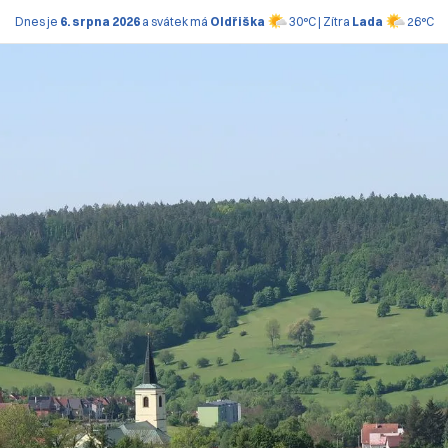
Dnes je
6. srpna 2026
a svátek má
Oldřiška
30°C | Zítra
Lada
26°C