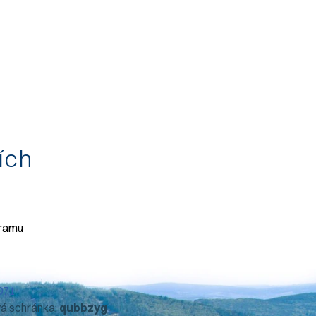
tích
gramu
071
vá schránka:
qubbzyg