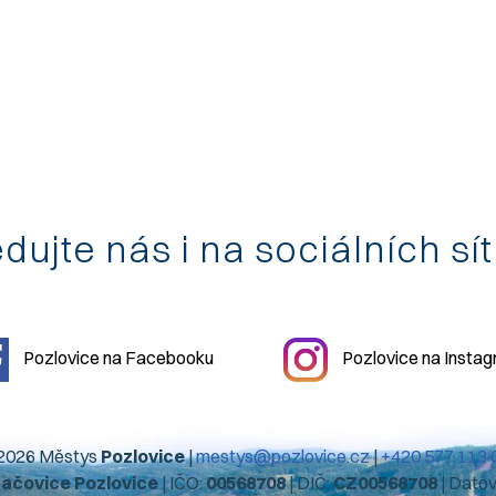
dujte nás i na sociálních sí
Pozlovice na Facebooku
Pozlovice na Insta
2026 Městys
Pozlovice
|
mestys@pozlovice.cz
|
+420 577 113 
hačovice Pozlovice
| IČO:
00568708
| DIČ:
CZ00568708
| Dato