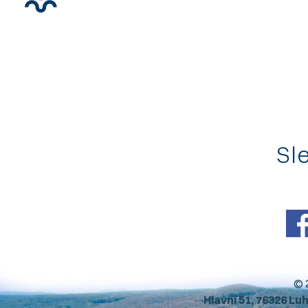
Sle
© 
Hlavní 51, 76326 Lu