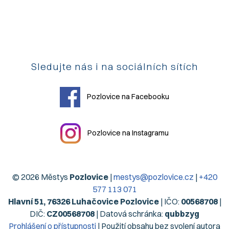
Sledujte nás i na sociálních sítích
Pozlovice na Facebooku
Pozlovice na Instagramu
© 2026 Městys
Pozlovice
|
mestys@pozlovice.cz
|
+420
577 113 071
Hlavní 51, 76326 Luhačovice Pozlovice
| IČO:
00568708
|
DIČ:
CZ00568708
| Datová schránka:
qubbzyg
Prohlášení o přístupnosti
| Použití obsahu bez svolení autora