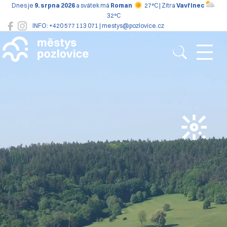
Dnes je
9. srpna 2026
a svátek má
Roman
27°C | Zítra
Vavřinec
32°C
INFO: +420 577 113 071 | mestys@pozlovice.cz
Pozlovice