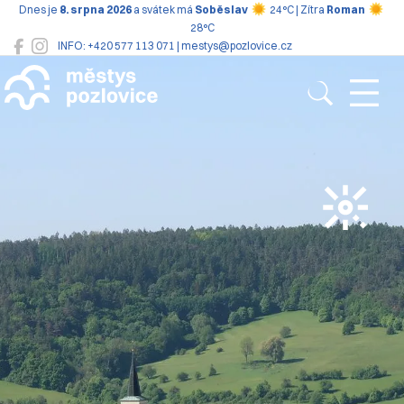
Dnes je
8. srpna 2026
a svátek má
Soběslav
24°C | Zítra
Roman
28°C
INFO: +420 577 113 071 | mestys@pozlovice.cz
Pozlovice