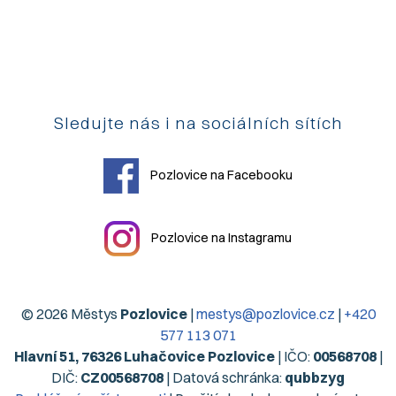
Sledujte nás i na sociálních sítích
Pozlovice na Facebooku
Pozlovice na Instagramu
© 2026 Městys
Pozlovice
|
mestys@pozlovice.cz
|
+420
577 113 071
Hlavní 51, 76326 Luhačovice Pozlovice
| IČO:
00568708
|
DIČ:
CZ00568708
| Datová schránka:
qubbzyg