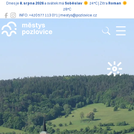
Dnes je
8. srpna 2026
a svátek má
Soběslav
24°C | Zítra
Roman
28°C
INFO: +420 577 113 071 | mestys@pozlovice.cz
Pozlovice