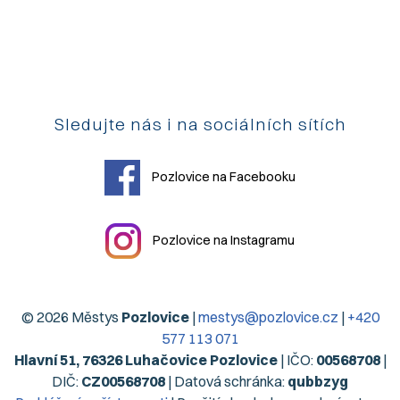
Sledujte nás i na sociálních sítích
Pozlovice na Facebooku
Pozlovice na Instagramu
© 2026 Městys
Pozlovice
|
mestys@pozlovice.cz
|
+420
577 113 071
Hlavní 51, 76326 Luhačovice Pozlovice
| IČO:
00568708
|
DIČ:
CZ00568708
| Datová schránka:
qubbzyg