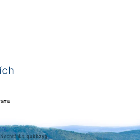
tích
gramu
071
vá schránka:
qubbzyg