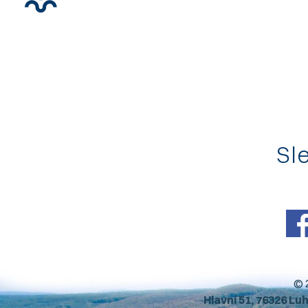
Sle
© 
Hlavní 51, 76326 Lu