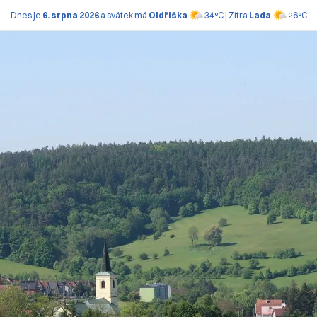
Dnes je
6. srpna 2026
a svátek má
Oldřiška
34°C | Zítra
Lada
26°C