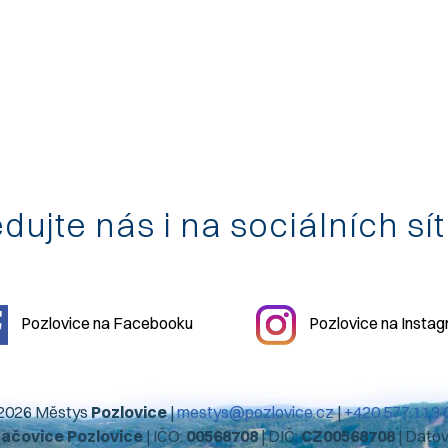
dujte nás i na sociálních sí
Pozlovice na Facebooku
Pozlovice na Insta
2026 Městys
Pozlovice
|
mestys@pozlovice.cz
|
+420 577 113 
hačovice Pozlovice
| IČO:
00568708
| DIČ:
CZ00568708
| Dato