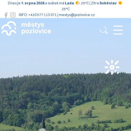
Dnes je
7. srpna 2026
a svátek má
Lada
25°C | Zítra
Soběslav
25°C
INFO: +420 577 113 071 | mestys@pozlovice.cz
Pozlovice