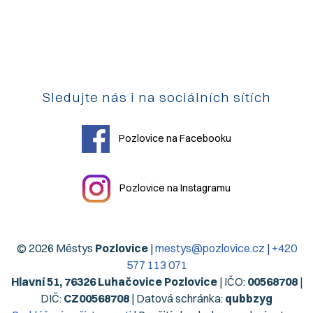
Sledujte nás i na sociálních sítích
Pozlovice na Facebooku
Pozlovice na Instagramu
© 2026 Městys
Pozlovice
|
mestys@pozlovice.cz
|
+420
577 113 071
Hlavní 51, 76326 Luhačovice Pozlovice
| IČO:
00568708
|
DIČ:
CZ00568708
| Datová schránka:
qubbzyg