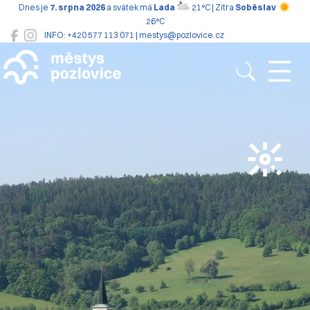
Dnes je
7. srpna 2026
a svátek má
Lada
21°C | Zítra
Soběslav
26°C
INFO: +420 577 113 071 | mestys@pozlovice.cz
Pozlovice