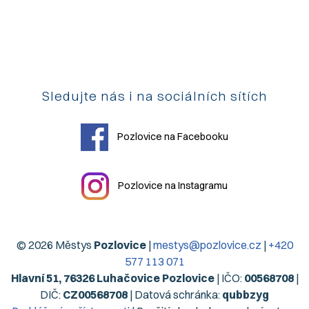
Sledujte nás i na sociálních sítích
Pozlovice na Facebooku
Pozlovice na Instagramu
© 2026 Městys
Pozlovice
|
mestys@pozlovice.cz
|
+420
577 113 071
Hlavní 51, 76326 Luhačovice Pozlovice
| IČO:
00568708
|
DIČ:
CZ00568708
| Datová schránka:
qubbzyg