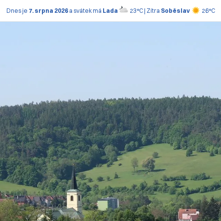
Dnes je
7. srpna 2026
a svátek má
Lada
23°C | Zítra
Soběslav
26°C