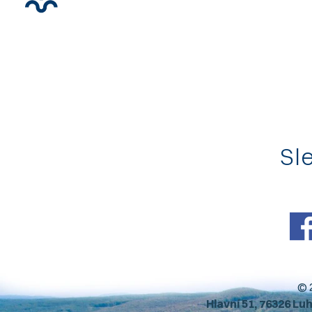
Sle
© 
Hlavní 51, 76326 Lu