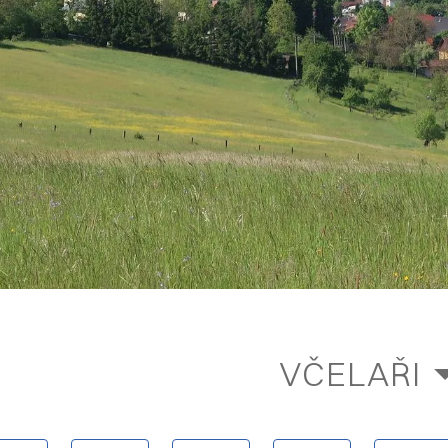
VČELAŘI