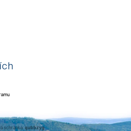
tích
gramu
071
vá schránka:
qubbzyg