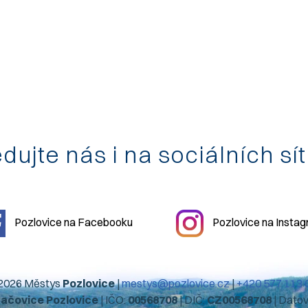
dujte nás i na sociálních sí
Pozlovice na Facebooku
Pozlovice na Insta
2026 Městys
Pozlovice
|
mestys@pozlovice.cz
|
+420 577 113 
hačovice Pozlovice
| IČO:
00568708
| DIČ:
CZ00568708
| Dato