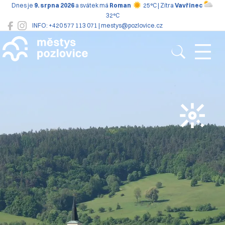
Dnes je
9. srpna 2026
a svátek má
Roman
25°C | Zítra
Vavřinec
32°C
INFO: +420 577 113 071 | mestys@pozlovice.cz
Pozlovice