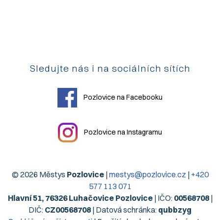
Sledujte nás i na sociálních sítích
Pozlovice na Facebooku
Pozlovice na Instagramu
© 2026 Městys
Pozlovice
|
mestys@pozlovice.cz
|
+420
577 113 071
Hlavní 51, 76326 Luhačovice Pozlovice
| IČO:
00568708
|
DIČ:
CZ00568708
| Datová schránka:
qubbzyg