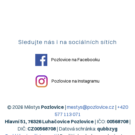
Sledujte nás i na sociálních sítích
Pozlovice na Facebooku
Pozlovice na Instagramu
© 2026 Městys
Pozlovice
|
mestys@pozlovice.cz
|
+420
577 113 071
Hlavní 51, 76326 Luhačovice Pozlovice
| IČO:
00568708
|
DIČ:
CZ00568708
| Datová schránka:
qubbzyg