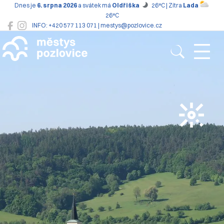
Dnes je
6. srpna 2026
a svátek má
Oldřiška
26°C | Zítra
Lada
26°C
INFO: +420 577 113 071 | mestys@pozlovice.cz
Pozlovice