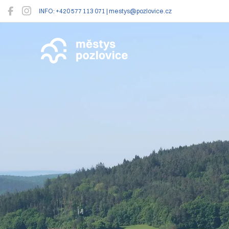
INFO: +420 577 113 071 | mestys@pozlovice.cz
Pozlovice