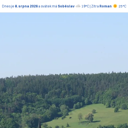
Dnes je
8. srpna 2026
a svátek má
Soběslav
19°C | Zítra
Roman
25°C