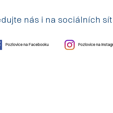
dujte nás i na sociálních sí
Pozlovice na Facebooku
Pozlovice na Insta
2026 Městys
Pozlovice
|
mestys@pozlovice.cz
|
+420 577 113 
hačovice Pozlovice
| IČO:
00568708
| DIČ:
CZ00568708
| Dato
ití obsahu bez svolení autora zakázáno | Web užívá pouze technic