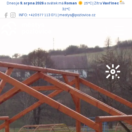
Dnes je
9. srpna 2026
a svátek má
Roman
25°C | Zítra
Vavřinec
32°C
INFO: +420 577 113 071 | mestys@pozlovice.cz
Pozlovice