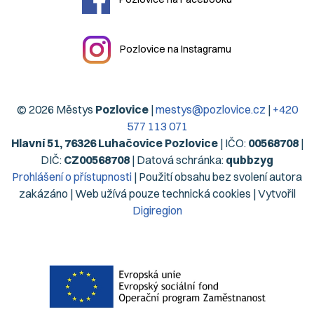
Pozlovice na Instagramu
© 2026 Městys
Pozlovice
|
mestys@pozlovice.cz
|
+420
577 113 071
Hlavní 51, 76326 Luhačovice Pozlovice
| IČO:
00568708
|
DIČ:
CZ00568708
| Datová schránka:
qubbzyg
Prohlášení o přístupnosti
| Použití obsahu bez svolení autora
zakázáno | Web užívá pouze technická cookies | Vytvořil
Digiregion