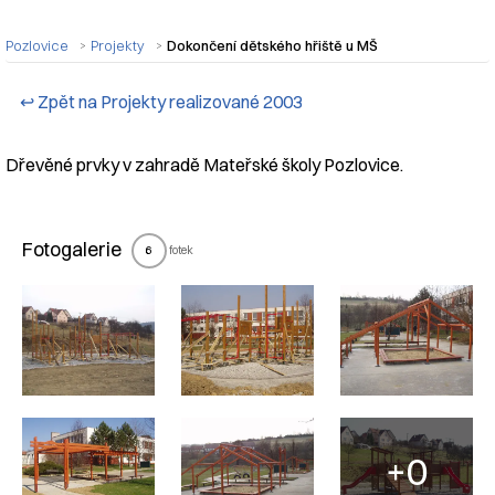
Pozlovice
Projekty
Dokončení dětského hřiště u MŠ
↩ Zpět na Projekty realizované 2003
Dřevěné prvky v zahradě Mateřské školy Pozlovice.
Fotogalerie
fotek
6
+0