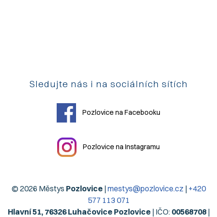
Sledujte nás i na sociálních sítích
Pozlovice na Facebooku
Pozlovice na Instagramu
© 2026 Městys
Pozlovice
|
mestys@pozlovice.cz
|
+420
577 113 071
Hlavní 51, 76326 Luhačovice Pozlovice
| IČO:
00568708
|