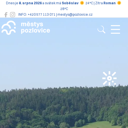
Dnes je
8. srpna 2026
a svátek má
Soběslav
24°C | Zítra
Roman
28°C
INFO: +420 577 113 071 | mestys@pozlovice.cz
Pozlovice