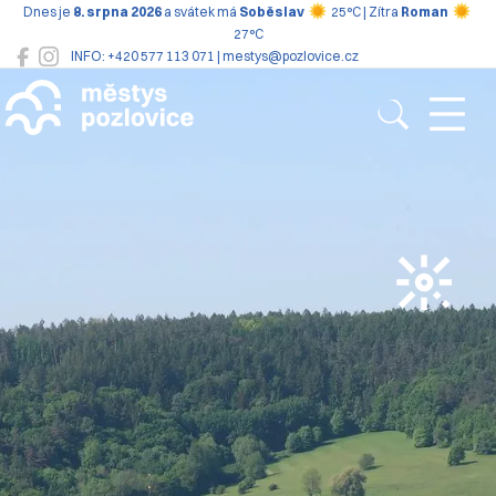
Dnes je
8. srpna 2026
a svátek má
Soběslav
25°C | Zítra
Roman
27°C
INFO: +420 577 113 071 | mestys@pozlovice.cz
Pozlovice