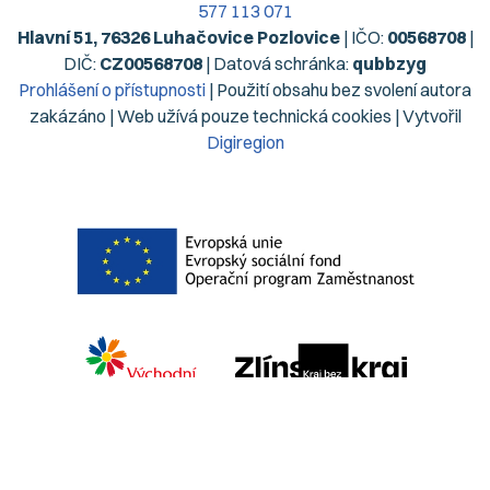
577 113 071
Hlavní 51, 76326 Luhačovice Pozlovice
| IČO:
00568708
|
DIČ:
CZ00568708
| Datová schránka:
qubbzyg
Prohlášení o přístupnosti
| Použití obsahu bez svolení autora
zakázáno | Web užívá pouze technická cookies | Vytvořil
Digiregion